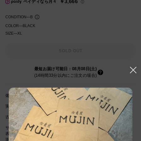
￥3,666
ペイディなら月々
格
CONDITION
—
B
COLOR
—
BLACK
SIZE
—
XL
知を受け取る
SOLD OUT
最短お届け可能日
:
08月08日(土)
(14時間33分以内にご注文の場合)
備考:写真参照
実寸サイズ(cm)着丈79cm/身幅58cm/肩幅50c
m/袖丈21cm
古着屋MUJINの古着通販をご利用頂き誠にありがとうございます。
サイズは当社独自基準による参考サイズです。
表記サイズは商品に記載されているサイズです。
測定値の若干の誤差はご了承ください。