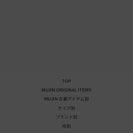
#MA164 古着 USA製 90's
フルーツオブザルーム /
KOOL / クール / 企業系 /
ヴィンテージ シングルス
テッチ プリントTシャツ/
サイズXL
¥11,000
TOP
MUJIN ORIGINAL ITEMS
MUJIN 古着アイテム別
サイズ別
ブランド別
性別