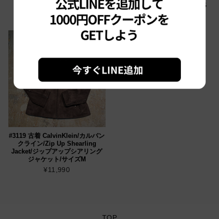
シアリングジャケット/サイズS
¥9,900
¥12,650
Sold out
#3119 古着 CalvinKlein/カルバン
クライン/Zip Up Shearling
Jacket/ジップアップシアリング
ジャケット/サイズM
¥11,990
TOP