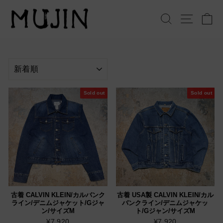
コ
ン
検索
サイト
テ
ン
ツ
へ
並
ス
べ
キ
替
ッ
え
Sold out
Sold out
プ
古着 CALVIN KLEIN/カルバンク
古着 USA製 CALVIN KLEIN/カル
ライン/デニムジャケット/Gジャ
バンクライン/デニムジャケッ
ン/サイズM
ト/Gジャン/サイズM
¥7,920
¥7,920