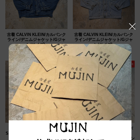
古着 CALVIN KLEIN/カルバンク
古着 CALVIN KLEIN/カルバンク
ライン/デニムジャケット/Gジャ
ライン/デニムジャケット/Gジャ
ン/サイズL
ン/サイズL
¥9,900
¥9,900
Sold out
Sold out
古着 USA製 CALVIN KLEIN
#3173 古着 Calvin Klein/カルバ
SPORT/カルバンクライン/デニム
ンクライン/front button
ジャケット/Gジャン/サイズM
Shearling Jacket/フロントボタン