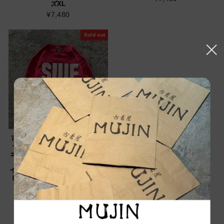
ズXL
¥7,480
Sold out
古着 USA製 90's JANSPORT/ジ
ャンスポーツ/クルーネックスウ
ェット/SIUE/南イリノイ大学エド
ワーズビル校/サザン・イリノ
イ・ユニバーシティ・エドワーズ
ビル/カレッジロゴ/サイズS相当
¥5,940