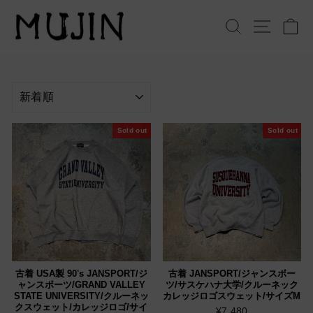
コ
ン
検索
サイト
テ
ン
ツ
へ
並
ス
べ
キ
替
ッ
え
Sold out
Sold out
プ
古着 USA製 90's JANSPORT/ジ
古着 JANSPORT/ジャンスポー
ャンスポーツ/GRAND VALLEY
ツ/サスケハナ大学/クルーネック
STATE UNIVERSITY/クルーネッ
カレッジロゴスウェット/サイズM
クスウェット/カレッジロゴ/サイ
¥7,480