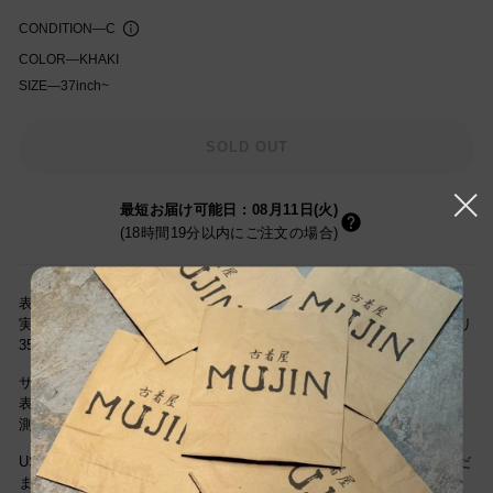
CONDITION
—
C
COLOR
—
KHAKI
SIZE
—
37inch~
知を受け取る
SOLD OUT
最短お届け可能日
:
08月11日(火)
(18時間19分以内にご注文の場合)
表記サイズ 不明 37/30相当
実寸サイズ(cm) ウエスト94cm / 股上31cm / レングス78cm / ワタリ
35cm / 裾幅22cm
サイズは当社独自基準による参考サイズです。
表記サイズは商品に記載されているサイズです。
測定値の若干の誤差はご了承下さい。
USEDですので新品とは違い古着特有の使用感はございますが、まだ
まだご愛用していただけます。 古着という事をご理解の上ご注文よ