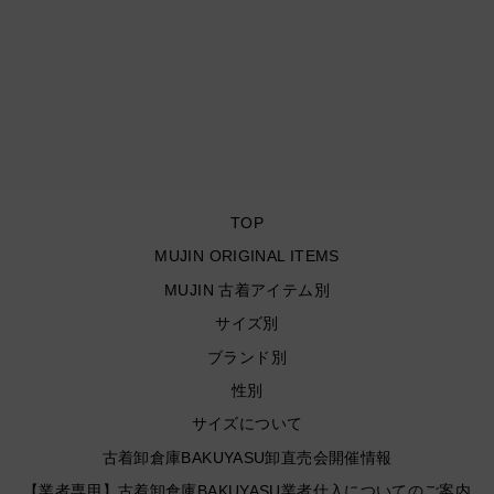
#970 Dickies/ディッキー
ズ Duck Work Painter
Pants/ダックペインターパ
ンツ W37
¥6,150
TOP
MUJIN ORIGINAL ITEMS
MUJIN 古着アイテム別
サイズ別
ブランド別
性別
サイズについて
古着卸倉庫BAKUYASU卸直売会開催情報
【業者専用】古着卸倉庫BAKUYASU業者仕入についてのご案内