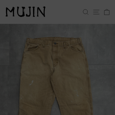
コ
ン
検索
サイト
テ
ン
ツ
へ
ス
キ
ッ
プ