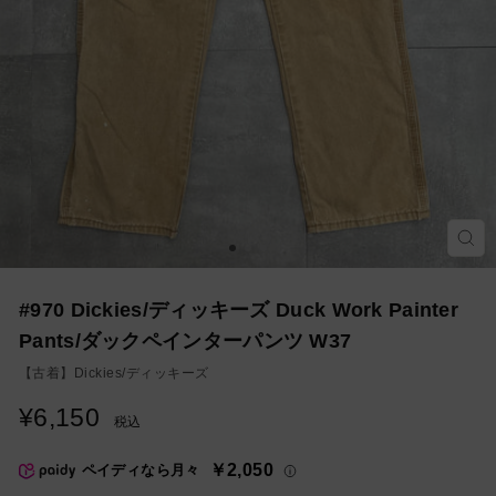
モ
ー
ダ
ル
を
#970 Dickies/ディッキーズ Duck Work Painter
閉
じ
Pants/ダックペインターパンツ W37
る
【古着】
Dickies/ディッキーズ
¥6,150
通
税込
常
価
￥2,050
ペイディなら月々
格