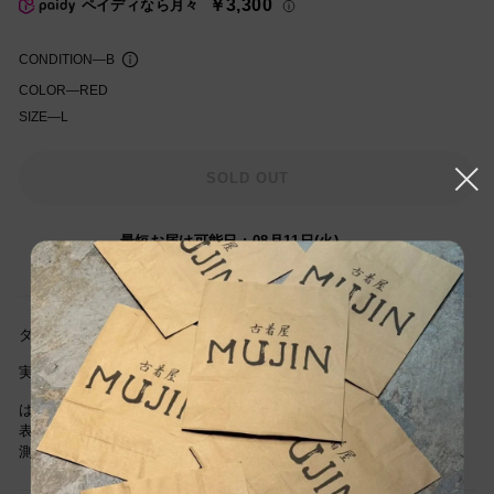
￥3,300
ペイディなら月々
格
CONDITION
—
B
COLOR
—
RED
SIZE
—
L
知を受け取る
SOLD OUT
最短お届け可能日
:
08月11日(火)
(19時間53分以内にご注文の場合)
ダメージ箇所:両袖に汚れあり
実寸サイズ(cm) 着丈68cm/身幅57cm/肩幅42cm/袖丈55cm
は当社独自基準による参考サイズです。
表記サイズは商品に記載されているサイズです。
測定値の若干の誤差はご了承下さい。