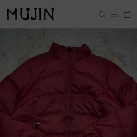
コ
ン
検索
サイト
テ
ン
ツ
へ
ス
キ
ッ
プ