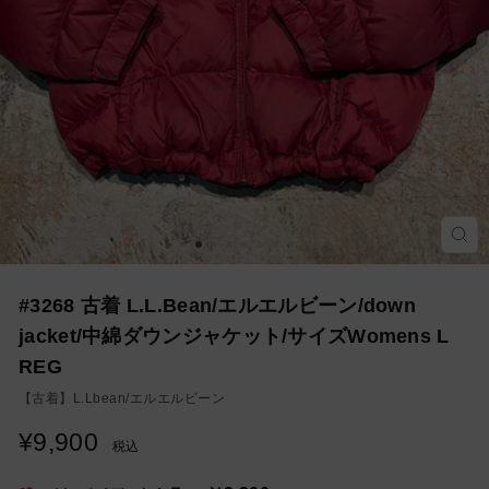
モ
ー
ダ
ル
を
#3268 古着 L.L.Bean/エルエルビーン/down
閉
じ
jacket/中綿ダウンジャケット/サイズWomens L
る
REG
【古着】
L.Lbean/エルエルビーン
¥9,900
通
税込
常
価