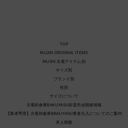
エルビーン/down jacket/
中綿ダウンジャケット/サ
イズWomens L REG
¥9,900
TOP
MUJIN ORIGINAL ITEMS
MUJIN 古着アイテム別
サイズ別
ブランド別
性別
サイズについて
古着卸倉庫BAKUYASU卸直売会開催情報
【業者専用】古着卸倉庫BAKUYASU業者仕入についてのご案内
求人情報