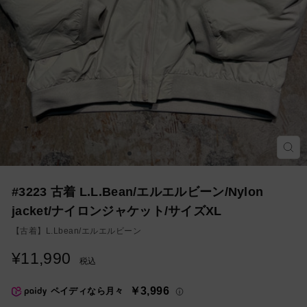
モ
ー
ダ
ル
を
#3223 古着 L.L.Bean/エルエルビーン/Nylon
閉
じ
jacket/ナイロンジャケット/サイズXL
る
【古着】
L.Lbean/エルエルビーン
¥11,990
通
税込
常
価
￥3,996
ペイディなら月々
格