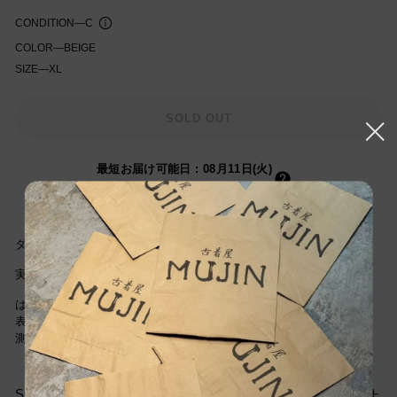
CONDITION
—
C
COLOR
—
BEIGE
SIZE
—
XL
知を受け取る
SOLD OUT
最短お届け可能日
:
08月11日(火)
(03時間49分以内にご注文の場合)
ダメージ箇所:右袖、正面ポケット付近小さな汚れあり
実寸サイズ(cm) 着丈69cm/身幅65cm/肩幅52cm/袖丈63cm
は当社独自基準による参考サイズです。
表記サイズは商品に記載されているサイズです。
測定値の若干の誤差はご了承下さい。
SIZE GUIDE