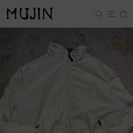
コ
ン
検索
サイト
テ
ン
ツ
へ
ス
キ
ッ
プ