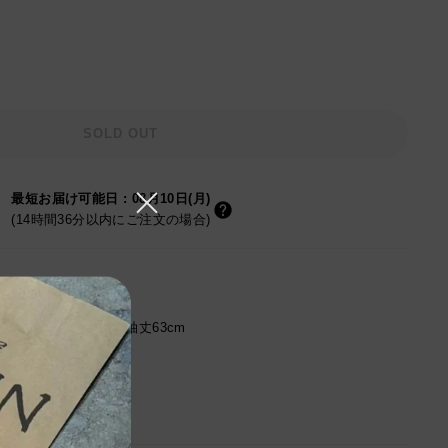
SOLD OUT
最短お届け可能日
:
08月10日(月)
(14時間36分以内にご注文の場合)
あり
身幅68cm/肩幅48cm/袖丈63cm
サイズです。
れているサイズです。
承下さい。