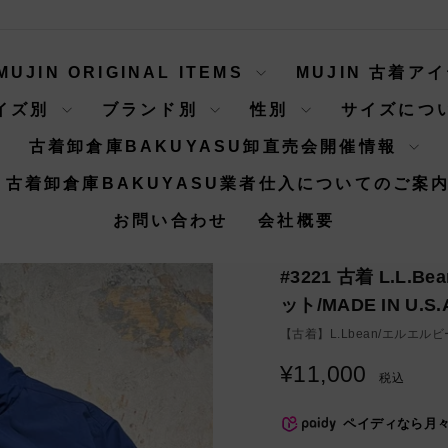
MUJIN ORIGINAL ITEMS
MUJIN 古着ア
イズ別
ブランド別
性別
サイズにつ
古着卸倉庫BAKUYASU卸直売会開催情報
古着卸倉庫BAKUYASU業者仕入についてのご案
お問い合わせ
会社概要
#3221 古着 L.L.
ット/MADE IN U.S
【古着】
L.Lbean/エルエル
¥11,000
通
税込
常
価
ペイディなら月
格