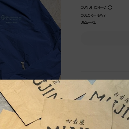
CONDITION
—
C
COLOR
—
NAVY
SIZE
—
XL
入荷通知を受け取る
ダメージ箇所:両袖リブ汚れ
実寸サイズ(cm) 着丈71cm/
は当社独自基準による参考
表記サイズは商品に記載さ
測定値の若干の誤差はご了