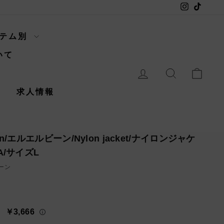
Instagram
TikTok
イテム別
いて
ログイン
検索
カー
内
求人情報
Bean/エルエルビーン/Nylon jacket/ナイロンジャケ
.A/サイズL
ビーン
￥3,666
々