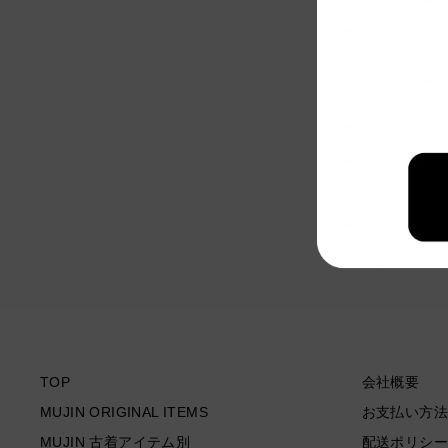
#3221 古着 L.L.Bean/エルエルビーン/Nylon
jacket/ナイロンジャケット/MADE IN U.S.A/サ
イズL
¥11,000
TOP
会社概要
MUJIN ORIGINAL ITEMS
お支払い方法
MUJIN 古着アイテム別
配送ポリシー