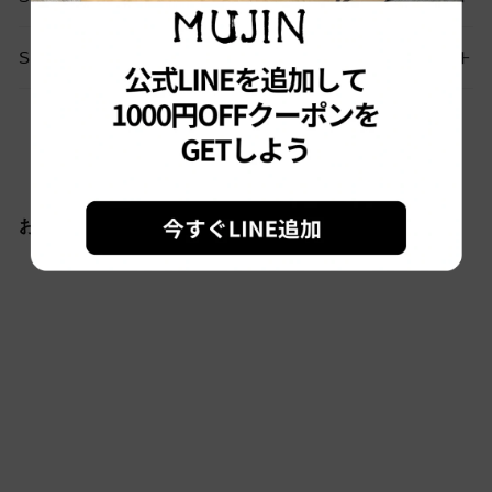
SHIPPING
お問い合わせはこちらから
おすすめ商品
Sold out
#3138 古
着/Unknow/SuedeJacket/
スエードジャケット/M相