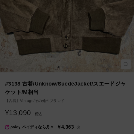
モ
ー
ダ
ル
を
#3138 古着/Unknow/SuedeJacket/スエードジャ
閉
じ
ケット/M相当
る
【古着】
Vintage/その他のブランド
¥13,090
通
税込
常
価
￥4,363
ペイディなら月々
格