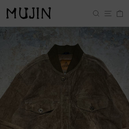
コ
ン
検索
サイト
テ
ン
ツ
へ
ス
キ
ッ
プ