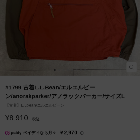
モ
ー
ダ
ル
を
#1799 古着L.L.Bean/エルエルビー
閉
じ
ン/anorakparker/アノラックパーカー/サイズL
る
【古着】
L.Lbean/エルエルビーン
¥8,910
通
税込
常
価
￥2,970
ペイディなら月々
格