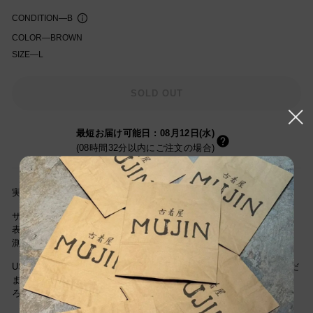
CONDITION
—
B
COLOR
—
BROWN
SIZE
—
L
知を受け取る
SOLD OUT
最短お届け可能日
:
08月12日(水)
(08時間32分以内にご注文の場合)
実寸サイズ(cm)着丈72cm/身幅63cm/裄丈90cm
サイズは当社独自基準による参考サイズです。
表記サイズは商品に記載されているサイズです。
測定値の若干の誤差はご了承ください。
USEDですので新品とは違い古着特有の使用感はございますが、まだ
まだご愛用していただけます。古着という事をご理解の上ご注文よ
ろしくお願いします。