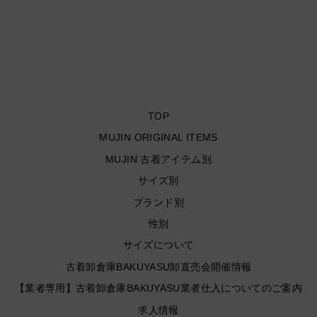
エルビーン/anorakparker/
アノラックパーカー/サイ
ズL
¥8,910
TOP
MUJIN ORIGINAL ITEMS
MUJIN 古着アイテム別
サイズ別
ブランド別
性別
サイズについて
古着卸倉庫BAKUYASU卸直売会開催情報
【業者専用】古着卸倉庫BAKUYASU業者仕入についてのご案内
求人情報