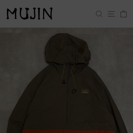
コ
ン
検索
サイト
テ
ン
ツ
へ
ス
キ
ッ
プ