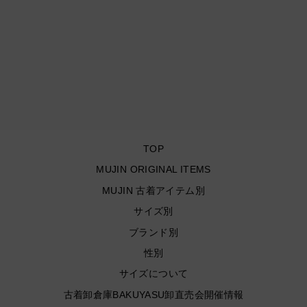
#1692 古着 Carhartt/カー
ハート Painter Pants/ペイ
ンターパンツ/ ワークパン
ツ / サイズ34×32
¥5,940
TOP
MUJIN ORIGINAL ITEMS
MUJIN 古着アイテム別
サイズ別
ブランド別
性別
サイズについて
古着卸倉庫BAKUYASU卸直売会開催情報