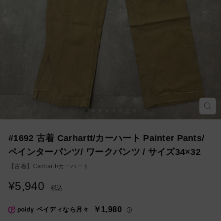
モ
ー
ダ
ル
を
#1692 古着 Carhartt/カーハート Painter Pants/
閉
じ
ペインターパンツ/ ワークパンツ / サイズ34×32
る
【古着】
Carhartt/カーハート
¥5,940
通
税込
常
価
￥1,980
ペイディなら月々
格