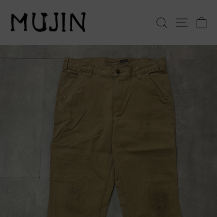
コ
ン
検索
サイト
テ
ン
ツ
へ
ス
キ
ッ
プ