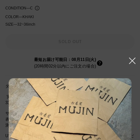
CONDITION
—
C
COLOR
—
KHAKI
SIZE
—
32~36inch
知を受け取る
SOLD OUT
最短お届け可能日
:
08月11日(火)
(20時間02分以内にご注文の場合)
ダメージ箇所:フロント部分全体的に汚れあり
実寸サイズ(cm)ウエスト82cm/股上29cm/レングス77cm/ワタリ幅
33cm/裾幅22cm
サイズは当社独自基準による参考サイズです。
表記サイズは商品に記載されているサイズです。
測定値の若干の誤差はご了承ください。
USEDですので新品とは違い古着特有の使用感はございますが、まだ