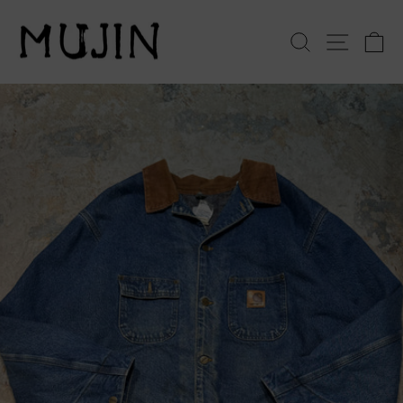
コ
ン
検索
サイト
テ
ン
ツ
へ
ス
キ
ッ
プ