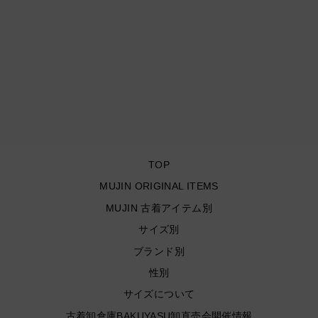
古着 carhartt/カーハート/
カバーオール/襟コーデュ
ロイ/裏地ブランケッ
ト/C59 DST/サイズ2XL
¥22,000
TOP
MUJIN ORIGINAL ITEMS
MUJIN 古着アイテム別
サイズ別
ブランド別
性別
サイズについて
古着卸倉庫BAKUYASU卸直売会開催情報