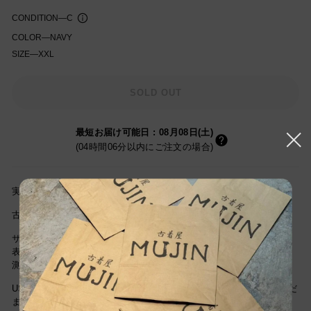
CONDITION
—
C
COLOR
—
NAVY
SIZE
—
XXL
知を受け取る
SOLD OUT
最短お届け可能日
:
08月08日(土)
(04時間06分以内にご注文の場合)
実寸サイズ(cm) 着丈82cm/身幅74cm/肩幅59cm/袖丈66cm
古着屋MUJINの古着通販をご利用頂き誠にありがとうございます。
サイズは当社独自基準による参考サイズです。
表記サイズは商品に記載されているサイズです。
測定値の若干の誤差はご了承ください。
USEDですので新品とは違い古着特有の使用感はございますが、まだ
まだご愛用していただけます。古着という事をご理解の上ご注文よ