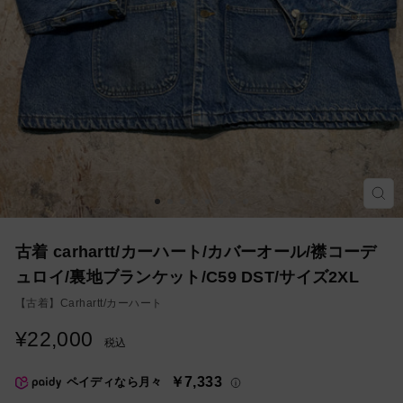
モ
ー
ダ
ル
を
古着 carhartt/カーハート/カバーオール/襟コーデ
閉
じ
ュロイ/裏地ブランケット/C59 DST/サイズ2XL
る
【古着】
Carhartt/カーハート
¥22,000
通
税込
常
価
￥7,333
ペイディなら月々
格