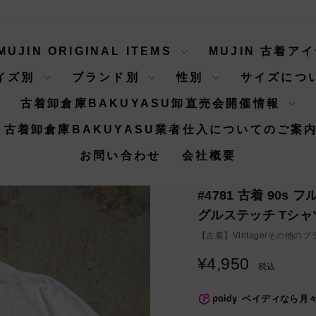
MUJIN ORIGINAL ITEMS
MUJIN 古着ア
イズ別
ブランド別
性別
サイズにつ
古着卸倉庫BAKUYASU卸直売会開催情報
古着卸倉庫BAKUYASU業者仕入についてのご案
お問い合わせ
会社概要
#4781 古着 90
グルステッチ Tシャ
【古着】
Vintage/その他の
¥4,950
通
税込
常
価
ペイディなら月
格