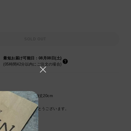
SOLD OUT
最短お届け可能日
:
08月08日(土)
(05時間42分以内にご注文の場合)
58cm/ 肩幅57cm / 袖丈20cm
ご利用頂き誠にありがとうございます。
る参考サイズです。