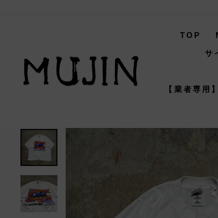
コ
ン
テ
TOP
ン
ツ
サ
へ
ス
キ
【業者専用】
ッ
プ