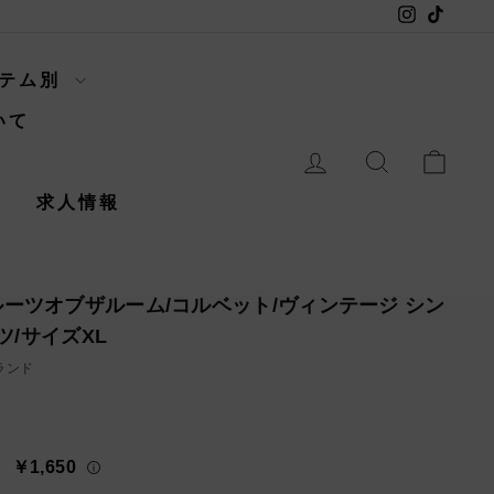
Instagram
TikTok
イテム別
いて
ログイン
検索
カー
内
求人情報
s フルーツオブザルーム/コルベット/ヴィンテージ シン
ツ/サイズXL
ブランド
￥1,650
々