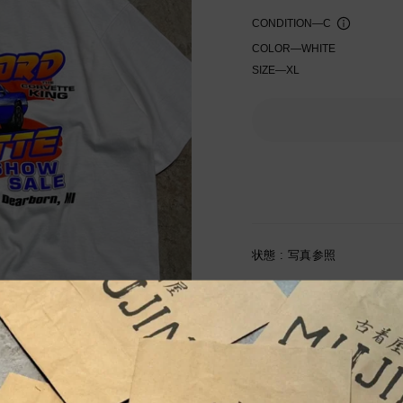
CONDITION
—
C
COLOR
—
WHITE
SIZE
—
XL
入荷通知を受け取る
状態 : 写真参照
サイズ(cm) 着丈62cm / 身幅
古着屋
MUJIN
の古着通販を
サイズは当社独自基準によ