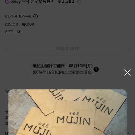
￥2,383
ペイディなら月々
格
CONDITION
—
B
COLOR
—
BROWN
SIZE
—
XL
知を受け取る
SOLD OUT
最短お届け可能日
:
08月10日(月)
(06時間16分以内にご注文の場合)
実寸サイズ(cm) 着丈59cm/身幅69cm/肩幅52cm/袖丈60cm
古着屋
MUJIN
の古着通販をご利用頂き誠にありがとうございます。
サイズは当社独自基準による参考サイズです。
表記サイズは商品に記載されているサイズです。
測定値の若干の誤差はご了承ください。
USEDですので新品とは違い古着特有の使用感はございますが、まだ