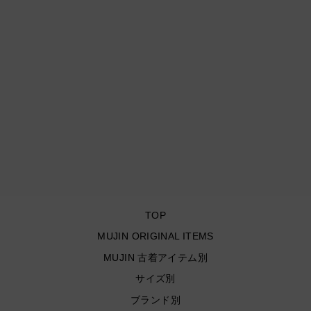
古着 USA vintage/ Real
Tree Pattern Pull Over
Parker / リアルツリー柄プ
ルオーバーパーカー/ サイ
ズXL
¥7,150
TOP
MUJIN ORIGINAL ITEMS
MUJIN 古着アイテム別
サイズ別
ブランド別