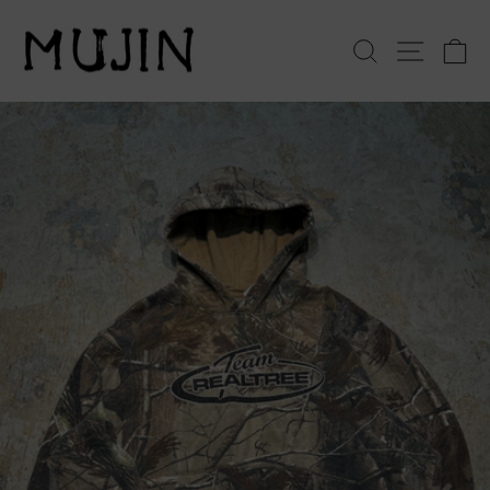
コ
ン
検索
サイト
テ
ン
ツ
へ
ス
キ
ッ
プ