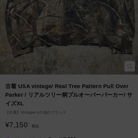
モ
ー
ダ
ル
を
古着 USA vintage/ Real Tree Pattern Pull Over
閉
じ
Parker / リアルツリー柄プルオーバーパーカー/ サ
る
イズXL
【古着】
Vintage/その他のブランド
¥7,150
通
税込
常
価