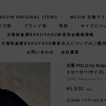
MUJIN ORIGINAL ITEMS
MUJIN 古着ア
イズ別
ブランド別
性別
サイズにつ
古着卸倉庫BAKUYASU卸直売会開催情報
古着卸倉庫BAKUYASU業者仕入についてのご案
お問い合わせ
会社概要
古着 POLO by R
トセーター/サイズL
【古着】
RalphLauren/ラ
¥6,930
通
税込
常
価
ペイディなら月
格