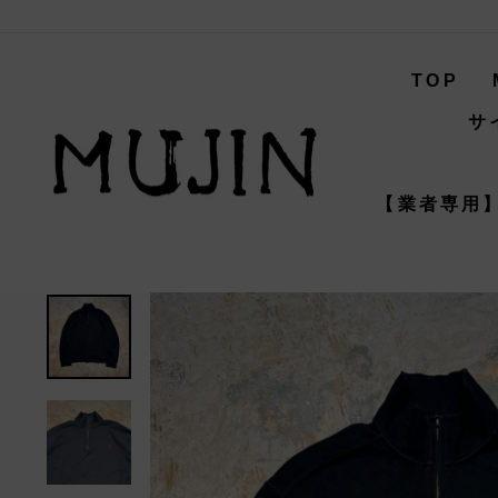
コ
ン
テ
TOP
ン
ツ
サ
へ
ス
キ
【業者専用】
ッ
プ