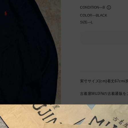
CONDITION
—
B
COLOR
—
BLACK
SIZE
—
L
入荷通知を受け取る
実寸サイズ(cm)着丈67cm/身
古着屋MUJINの古着通販
サイズは当社独自基準によ
表記サイズは商品に記載さ
測定値の若干の誤差はご了