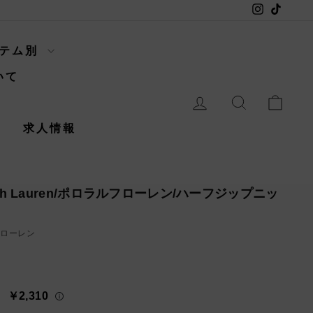
Instagram
TikTok
イテム別
いて
ログイン
検索
カー
内
求人情報
alph Lauren/ポロラルフローレン/ハーフジップニッ
ルフローレン
￥2,310
々