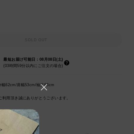
SOLD OUT
最短お届け可能日
:
08月08日(土)
(03時間59分以内にご注文の場合)
幅62cm/肩幅53cm/袖丈63cm
をご利用頂き誠にありがとうございます。
る参考サイズです。
れているサイズです。
承ください。