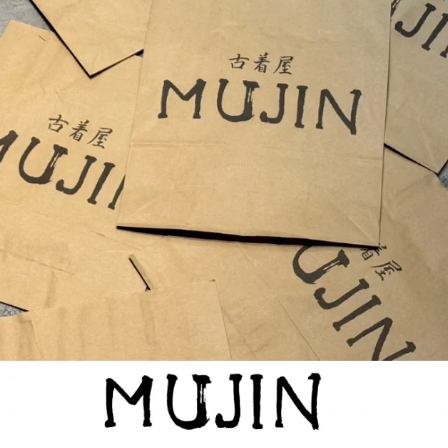
USEDですので新品とは
す。古着という事をご理解
6613
SIZE GUIDE
SHIPPING