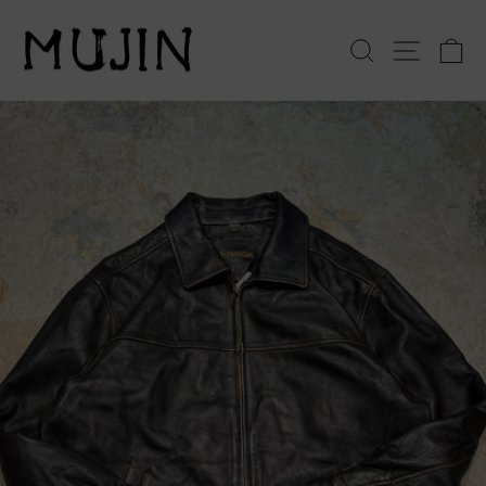
コ
ン
検索
サイト
テ
ン
ツ
へ
ス
キ
ッ
プ