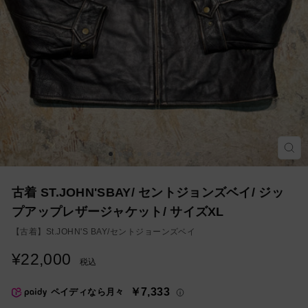
モ
ー
ダ
ル
を
古着 ST.JOHN'SBAY/ セントジョンズベイ/ ジッ
閉
じ
プアップレザージャケット/ サイズXL
る
【古着】
St.JOHN'S BAY/セントジョーンズベイ
¥22,000
通
税込
常
価
￥7,333
ペイディなら月々
格