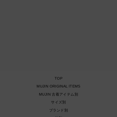
古着 ST.JOHN'SBAY/ セン
トジョンズベイ/ ジップア
ップレザージャケット/ サ
イズXL
¥22,000
TOP
MUJIN ORIGINAL ITEMS
MUJIN 古着アイテム別
サイズ別
ブランド別