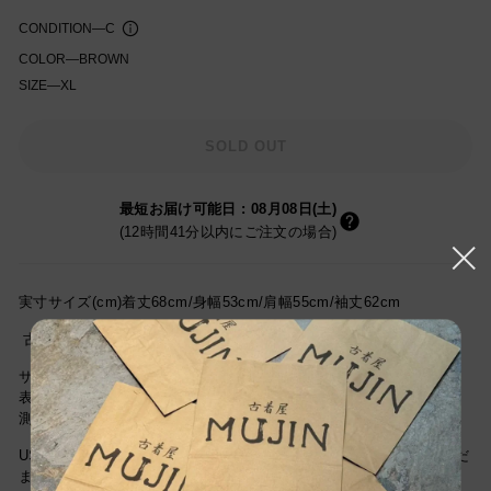
CONDITION
—
C
COLOR
—
BROWN
SIZE
—
XL
知を受け取る
SOLD OUT
最短お届け可能日
:
08月08日(土)
(12時間41分以内にご注文の場合)
実寸サイズ(cm)着丈68cm/身幅53cm/肩幅55cm/袖丈62cm
古着屋MUJINの古着通販をご利用頂き誠にありがとうございます。
サイズは当社独自基準による参考サイズです。
表記サイズは商品に記載されているサイズです。
測定値の若干の誤差はご了承ください。
USEDですので新品とは違い古着特有の使用感はございますが、まだ
まだご愛用していただけます。古着という事をご理解の上ご注文よ