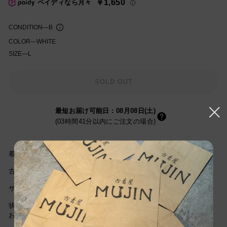
￥1,650
ペイディなら月々
格
CONDITION
—
B
COLOR
—
WHITE
SIZE
—
L
知を受け取る
SOLD OUT
最短お届け可能日
:
08月08日(土)
(03時間41分以内にご注文の場合)
着丈55cm / 身幅45cm/ 肩幅45cm/袖丈18cm
古着屋
MUJIN
の古着通販をご利用頂き誠にありがとうございます。
サイズは当社独自基準による参考サイズです。
状態の把握ができる画像を掲載していますので、詳細は画像で判断
お願いします。