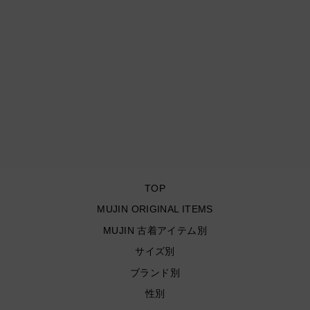
古着 FRUIT OF THE
LOOM/フルーツオブザル
ーム / Roar Life Is Wild
God Is Good / 2019 / プリ
ントTシャツ/サイズL
¥4,950
TOP
MUJIN ORIGINAL ITEMS
MUJIN 古着アイテム別
サイズ別
ブランド別
性別