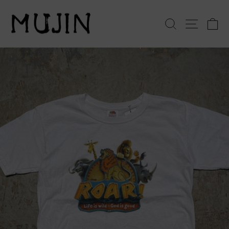
コ
ン
検索
サイト
テ
ン
ツ
へ
ス
キ
ッ
プ