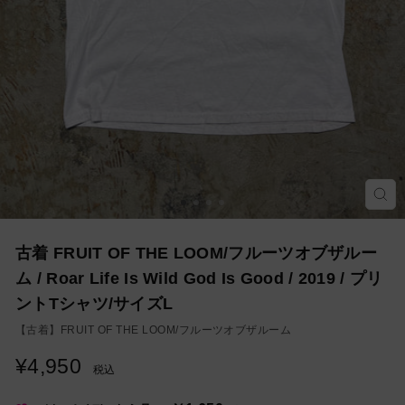
モ
ー
ダ
ル
を
古着 FRUIT OF THE LOOM/フルーツオブザルー
閉
じ
ム / Roar Life Is Wild God Is Good / 2019 / プリ
る
ントTシャツ/サイズL
【古着】
FRUIT OF THE LOOM/フルーツオブザルーム
¥4,950
通
税込
常
価