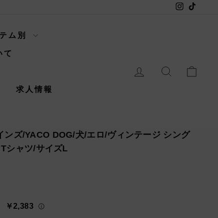
Instagram
TikTok
イテム別
いて
ログイン
検索
カー
内
求人情報
ヘインズ/YACO DOG/犬/エロ/ヴィンテージ シング
Tシャツ/サイズL
￥2,383
々