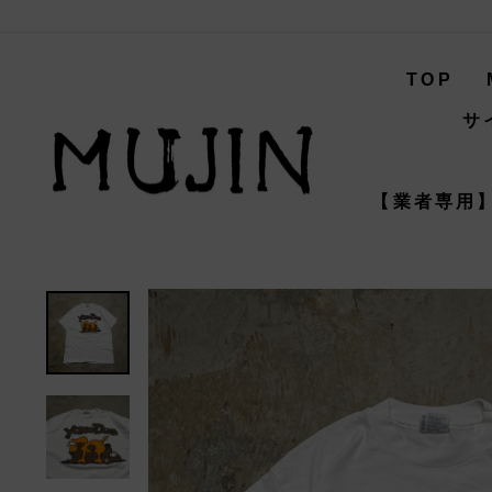
コ
ン
テ
TOP
ン
ツ
サ
へ
ス
キ
【業者専用】
ッ
プ