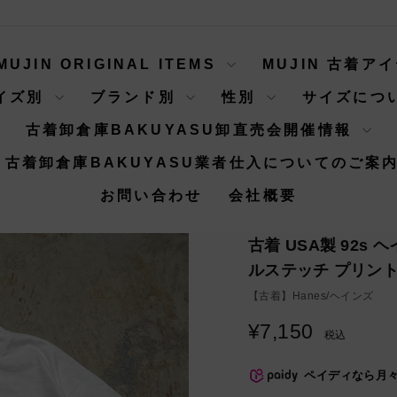
MUJIN ORIGINAL ITEMS
MUJIN 古着ア
イズ別
ブランド別
性別
サイズにつ
古着卸倉庫BAKUYASU卸直売会開催情報
古着卸倉庫BAKUYASU業者仕入についてのご案
お問い合わせ
会社概要
古着 USA製 92s 
ルステッチ プリント
【古着】
Hanes/ヘインズ
¥7,150
通
税込
常
価
ペイディなら月
格