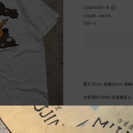
CONDITION
—
B
COLOR
—
WHITE
SIZE
—
L
入荷通知を受け取る
着丈72cm/ 身幅53cm/ 肩幅
古着屋
MUJIN
の古着通販を
サイズは当社独自基準によ
状態の把握ができる画像を