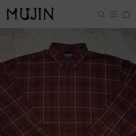
コ
ン
検索
サイト
テ
ン
ツ
へ
ス
キ
ッ
プ