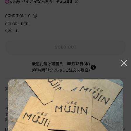
￥2,200
ペイディなら月々
格
CONDITION
—
C
COLOR
—
RED
SIZE
—
L
知を受け取る
SOLD OUT
最短お届け可能日
:
08月12日(水)
(08時間51分以内にご注文の場合)
実寸サイズ(cm) 着丈65cm/身幅64cm/肩幅56cm/袖丈60cm
古着屋MUJINの古着通販をご利用頂き誠にありがとうございます。
サイズは当社独自基準による参考サイズです。
表記サイズは商品に記載されているサイズです。
測定値の若干の誤差はご了承ください。
USEDですので新品とは違い古着特有の使用感はございますが、まだ