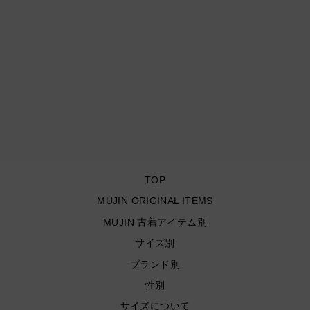
古着 St.JOHN'S BAY/ セ
ントジョーンズベイ/ ボタ
ンダウン長袖シャツ/ チェ
ック柄/ リメイク/ サイズL
¥6,600
TOP
MUJIN ORIGINAL ITEMS
MUJIN 古着アイテム別
サイズ別
ブランド別
性別
サイズについて