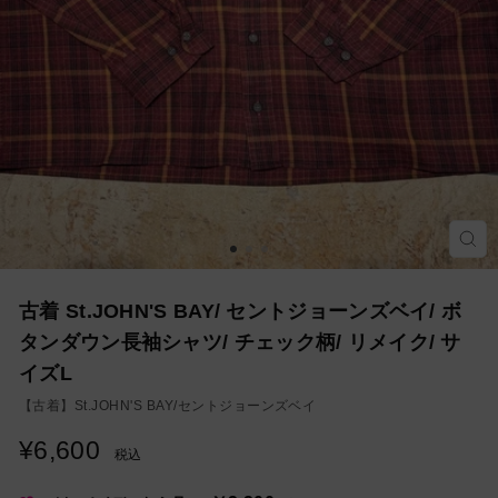
モ
ー
ダ
ル
を
古着 St.JOHN'S BAY/ セントジョーンズベイ/ ボ
閉
じ
タンダウン長袖シャツ/ チェック柄/ リメイク/ サ
る
イズL
【古着】
St.JOHN'S BAY/セントジョーンズベイ
¥6,600
通
税込
常
価