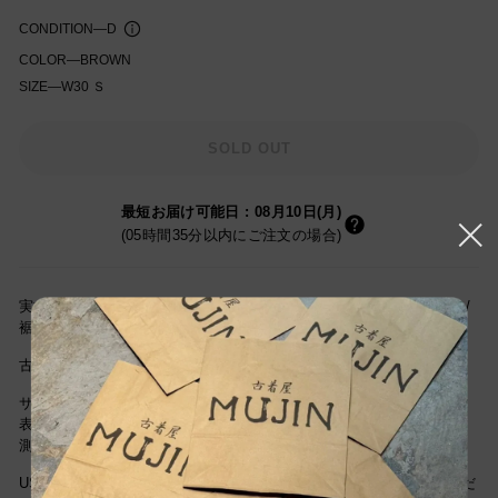
CONDITION
—
D
COLOR
—
BROWN
SIZE
—
W30 Ｓ
知を受け取る
SOLD OUT
最短お届け可能日
:
08月10日(月)
(05時間35分以内にご注文の場合)
実寸サイズ(cm)ウエスト78cm/股上25cm/レングス74cm/腿幅33cm/
裾幅23cm
古着屋MUJINの古着通販をご利用頂き誠にありがとうございます。
サイズは当社独自基準による参考サイズです。
表記サイズは商品に記載されているサイズです。
測定値の若干の誤差はご了承ください。
USEDですので新品とは違い古着特有の使用感はございますが、まだ