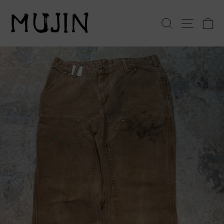
コ
ン
検索
サイト
テ
ン
ツ
へ
ス
キ
ッ
プ