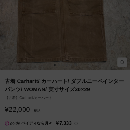
モ
ー
ダ
ル
を
古着 Carhartt/ カーハート/ ダブルニーペインター
閉
じ
パンツ/ WOMAN/ 実寸サイズ30×29
る
【古着】
Carhartt/カーハート
¥22,000
通
税込
常
価
￥7,333
ペイディなら月々
格