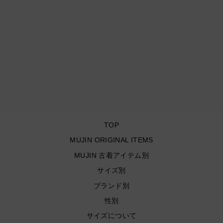
古着 Carhartt/ カーハート/
ダブルニーペインターパン
ツ/ WOMAN/ 実寸サイズ
30×29
¥22,000
TOP
MUJIN ORIGINAL ITEMS
MUJIN 古着アイテム別
サイズ別
ブランド別
性別
サイズについて