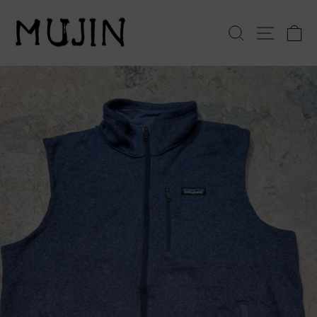
コ
ン
検索
サイト
テ
ン
ツ
へ
ス
キ
ッ
プ