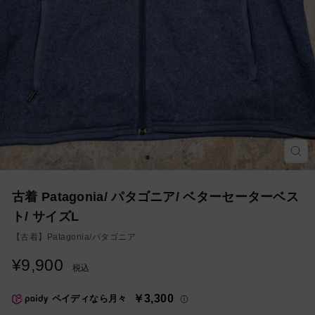
モ
ー
ダ
ル
を
古着 Patagonia/ パタゴニア/ ベターセーターベス
閉
じ
ト/ サイズL
る
【古着】
Patagonia/パタゴニア
¥9,900
通
税込
常
価
￥3,300
ペイディなら月々
格