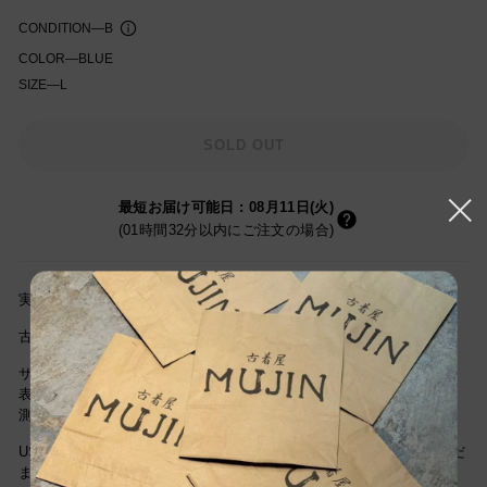
CONDITION
—
B
COLOR
—
BLUE
SIZE
—
L
知を受け取る
SOLD OUT
最短お届け可能日
:
08月11日(火)
(01時間32分以内にご注文の場合)
実寸サイズ(cm) 着丈65cm/身幅58cm/肩幅43cm
古着屋MUJINの古着通販をご利用頂き誠にありがとうございます。
サイズは当社独自基準による参考サイズです。
表記サイズは商品に記載されているサイズです。
測定値の若干の誤差はご了承ください。
USEDですので新品とは違い古着特有の使用感はございますが、まだ
まだご愛用していただけます。古着という事をご理解の上ご注文よ