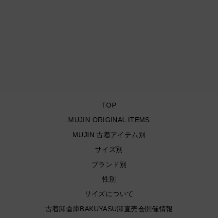
古着 Patagonia/ パタゴニ
ア/ ベターセーターベスト/
サイズL
¥9,900
TOP
MUJIN ORIGINAL ITEMS
MUJIN 古着アイテム別
サイズ別
ブランド別
性別
サイズについて
古着卸倉庫BAKUYASU卸直売会開催情報