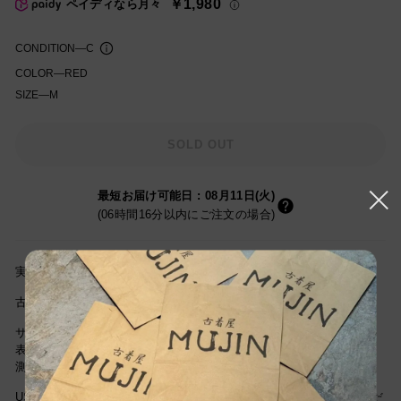
￥1,980
ペイディなら月々
格
CONDITION
—
C
COLOR
—
RED
SIZE
—
M
知を受け取る
SOLD OUT
最短お届け可能日
:
08月11日(火)
(06時間16分以内にご注文の場合)
実寸サイズ(cm) 着丈63cm/身幅57cm/肩幅48cm/袖丈67cm
古着屋MUJINの古着通販をご利用頂き誠にありがとうございます。
サイズは当社独自基準による参考サイズです。
表記サイズは商品に記載されているサイズです。
測定値の若干の誤差はご了承ください。
USEDですので新品とは違い古着特有の使用感はございますが、まだ