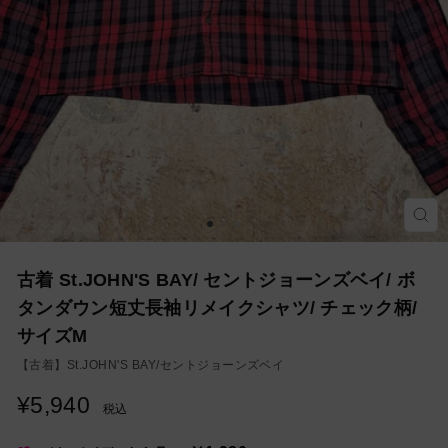
モ
ー
ダ
ル
を
古着 St.JOHN'S BAY/ セントジョーンズベイ/ ボ
閉
じ
タンダウン短丈長袖リメイクシャツ/ チェック柄/
る
サイズM
【古着】
St.JOHN'S BAY/セントジョーンズベイ
¥5,940
通
税込
常
価