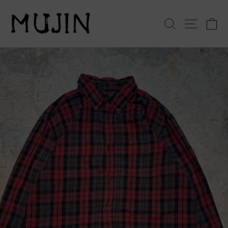
コ
ン
検索
サイト
テ
ン
ツ
へ
ス
キ
ッ
プ