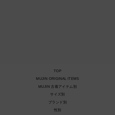
古着 St.JOHN'S BAY/ セ
ントジョーンズベイ/ ボタ
ンダウン短丈長袖リメイク
シャツ/ チェック柄/ サイ
ズM
¥5,940
TOP
MUJIN ORIGINAL ITEMS
MUJIN 古着アイテム別
サイズ別
ブランド別
性別