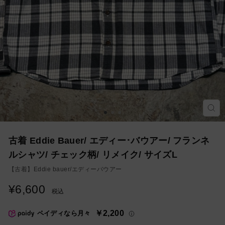
モ
ー
ダ
ル
を
古着 Eddie Bauer/ エディー･バウアー/ フランネ
閉
じ
ルシャツ/ チェック柄/ リメイク/ サイズL
る
【古着】
Eddie bauer/エディーバウアー
¥6,600
通
税込
常
価
￥2,200
ペイディなら月々
格