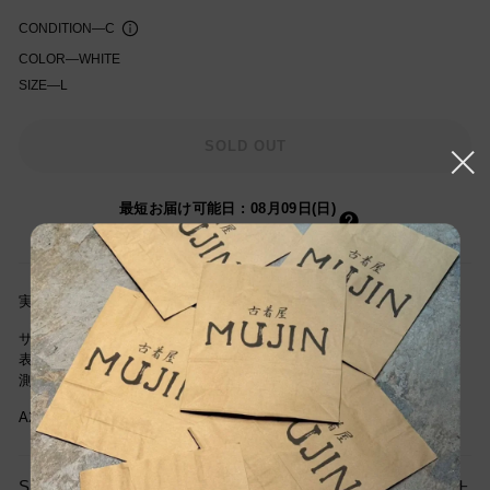
CONDITION
—
C
COLOR
—
WHITE
SIZE
—
L
知を受け取る
SOLD OUT
最短お届け可能日
:
08月09日(日)
(00時間13分以内にご注文の場合)
実寸サイズ(cm) 着丈67cm/ 身幅60cm/ 肩幅45cm/袖丈59cm
サイズは当社独自基準による参考サイズです。
表記サイズは商品に記載されているサイズです。
測定値の若干の誤差はご了承下さい。
A25
SIZE GUIDE