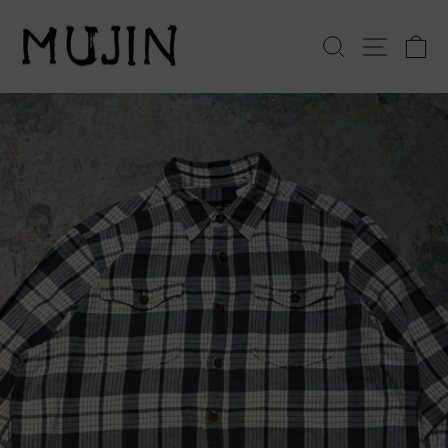
コ
ン
検索
サイト
テ
ン
ツ
へ
ス
キ
ッ
プ